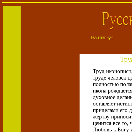
Тру
Труд иконописца
труде человек ц
полностью пола
икона рождается
духовное делани
оставляет истин
приделами его д
жертву приносит
ценится все то, 
Любовь к Богу 