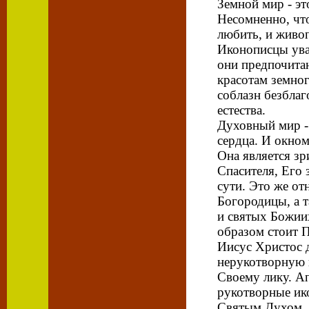
Земной мир - э
Несомненно, чт
любить, и живо
Иконописцы ува
они предпочита
красотам земног
соблазн безбла
естества.
Духовный мир -
сердца. И окном
Она является з
Спасителя, Его
сути. Это же от
Богородицы, а т
и святых Божии
образом стоит П
Иисус Христос 
нерукотворную 
Своему лику. А
рукотворные ик
Святым Духом. 