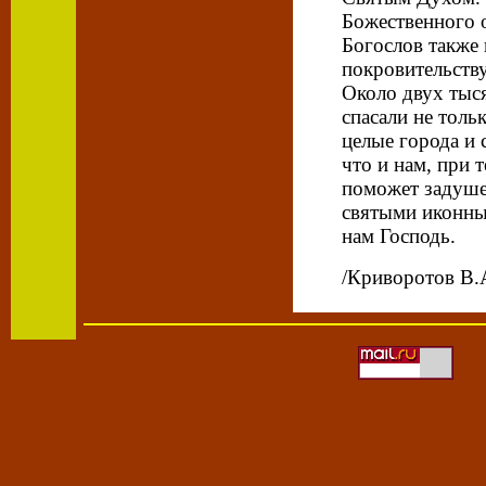
Божественного 
Богослов также 
покровительств
Около двух тыс
спасали не толь
целые города и 
что и нам, при 
поможет задуше
святыми иконны
нам Господь.
/Криворотов В.