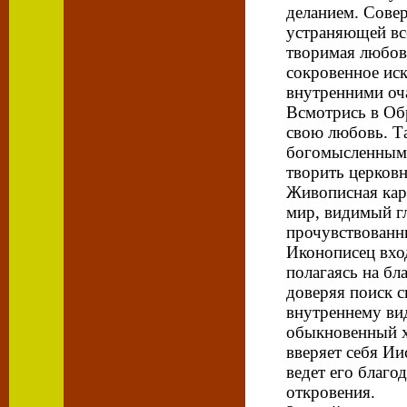
деланием. Совер
устраняющей вс
творимая любов
сокровенное иск
внутренними оч
Всмотрись в Об
свою любовь. Та
богомысленным.
творить церковн
Живописная кар
мир, видимый г
прочувствованн
Иконописец вхо
полагаясь на бл
доверяя поиск 
внутреннему ви
обыкновенный 
вверяет себя Ии
ведет его благо
откровения.